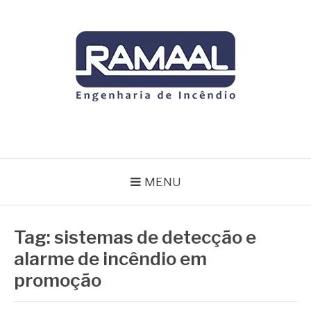
Pular
para
o
conteúdo
RAMAAL
Blog
MENU
Tag:
sistemas de detecção e
alarme de incêndio em
promoção