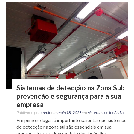
Sistemas de detecção na Zona Sul:
prevenção e segurança para a sua
empresa
Publicado por
admin
em
maio 18, 2023
em
sistemas de incêndio
Em primeiro lugar, é importante salientar que sistemas
de detecção na zona sul são essenciais em sua
empresa. Isso se deve ao fato dos incêndios