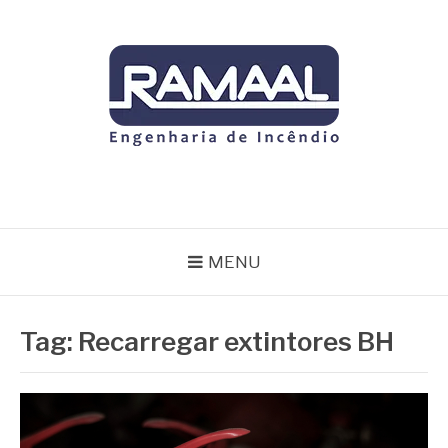
Pular
para
o
conteúdo
RAMAAL
Blog
MENU
Tag:
Recarregar extintores BH