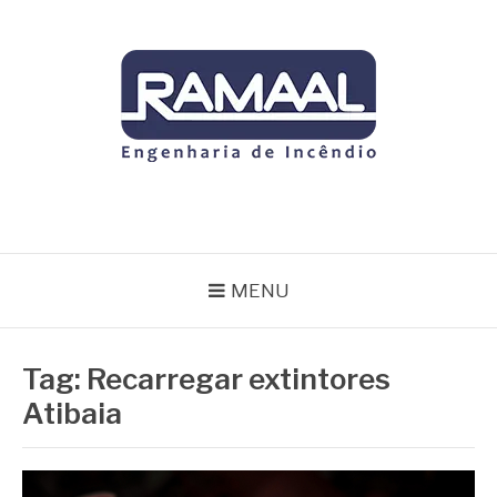
Pular
para
o
conteúdo
RAMAAL
Blog
MENU
Tag:
Recarregar extintores
Atibaia