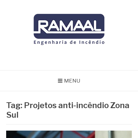
Pular
para
o
conteúdo
RAMAAL
Blog
MENU
Tag:
Projetos anti-incêndio Zona
Sul