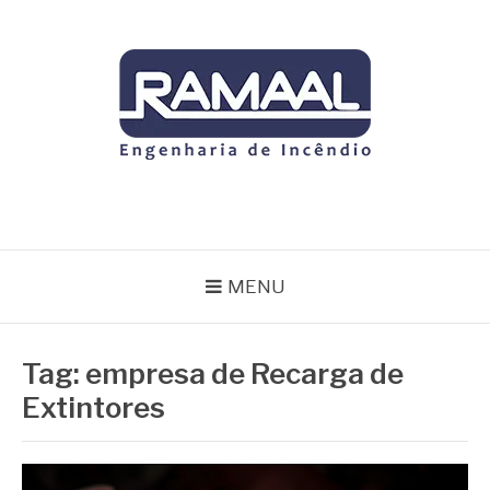
Pular
para
o
conteúdo
RAMAAL
Blog
MENU
Tag:
empresa de Recarga de
Extintores