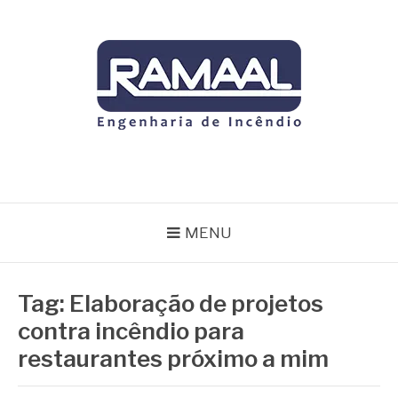
Pular
para
o
conteúdo
RAMAAL
Blog
MENU
Tag:
Elaboração de projetos
contra incêndio para
restaurantes próximo a mim