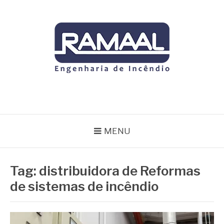
Pular
para
o
conteúdo
RAMAAL
Blog
MENU
Tag:
distribuidora de Reformas
de sistemas de incêndio