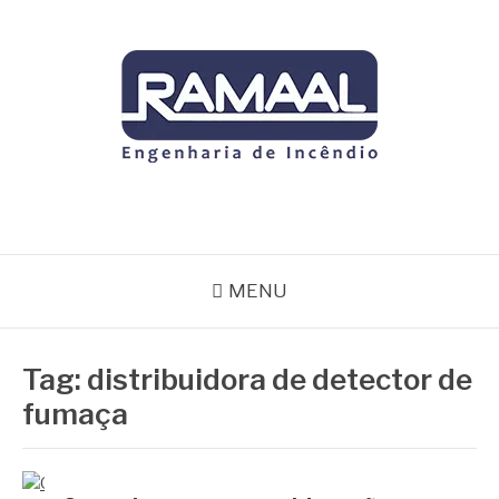
Pular
para
o
conteúdo
RAMAAL
Blog
MENU
Tag:
distribuidora de detector de
fumaça