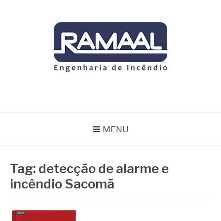
Pular
para
o
conteúdo
RAMAAL
Blog
MENU
Tag:
detecção de alarme e
incêndio Sacomã